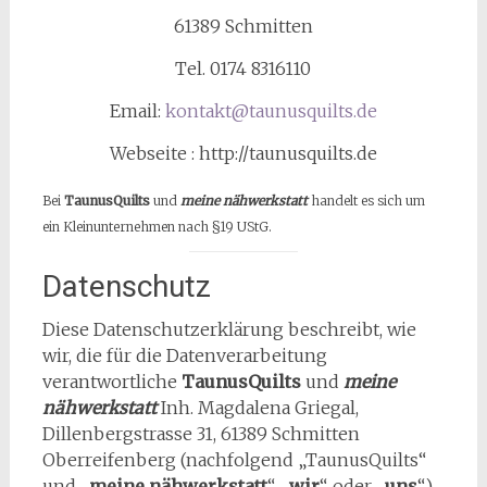
61389 Schmitten
Tel. 0174 8316110
Email:
kontakt@taunusquilts.de
Webseite : http://taunusquilts.de
Bei
TaunusQuilts
und
meine nähwerkstatt
handelt es sich um
ein Kleinunternehmen nach §19 UStG.
Datenschutz
Diese Datenschutzerklärung beschreibt, wie
wir, die für die Datenverarbeitung
verantwortliche
TaunusQuilts
und
meine
nähwerkstatt
Inh. Magdalena Griegal,
Dillenbergstrasse 31, 61389 Schmitten
Oberreifenberg (nachfolgend „TaunusQuilts“
und „
meine nähwerkstatt
“, „
wir
“, oder „
uns
“)