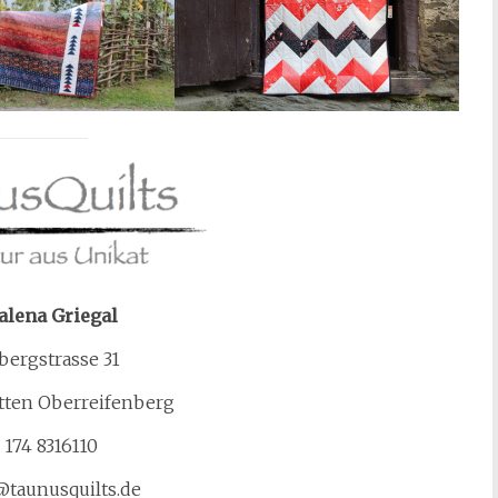
lena Griegal
bergstrasse 31
tten Oberreifenberg
 174 8316110
taunusquilts.de